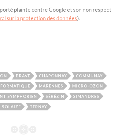
porté plainte contre Google et son non respect
al sur la protection des données
).
ZON
BRAVE
CHAPONNAY
COMMUNAY
NFORMATIQUE
MARENNES
MICRO-OZON
INT SYMPHORIEN
SÉRÉZIN
SIMANDRES
SOLAIZE
TERNAY