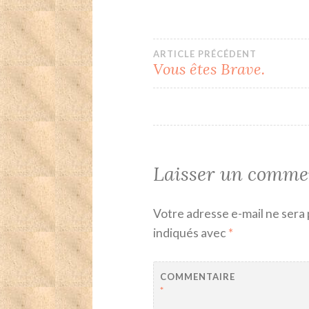
Navigation
ARTICLE PRÉCÉDENT
Vous êtes Brave.
de
l’article
Laisser un comme
Votre adresse e-mail ne sera 
indiqués avec
*
COMMENTAIRE
*