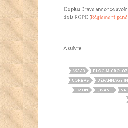
De plus Brave annonce avoir 
de la RGPD (
Réglement génér
A suivre
69360
BLOG MICRO-O
CORBAS
DÉPANNAGE I
OZON
QWANT
SA