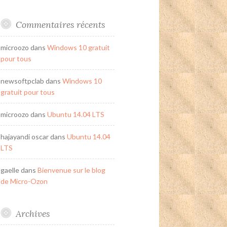
Commentaires récents
microozo
dans
Windows 10 gratuit
pour tous
newsoftpclab
dans
Windows 10
gratuit pour tous
microozo
dans
Ubuntu 14.04 LTS
hajayandi oscar
dans
Ubuntu 14.04
LTS
gaelle
dans
Bienvenue sur le blog
de Micro-Ozon
Archives