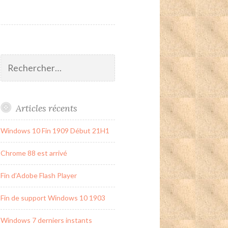
Rechercher :
Articles récents
Windows 10 Fin 1909 Début 21H1
Chrome 88 est arrivé
Fin d’Adobe Flash Player
Fin de support Windows 10 1903
Windows 7 derniers instants