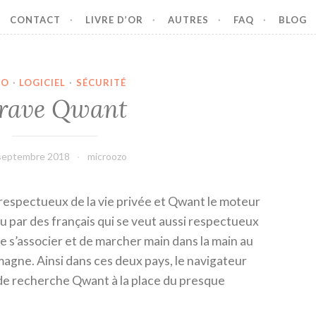
CONTACT
LIVRE D’OR
AUTRES
FAQ
BLOG
FO
·
LOGICIEL
·
SÉCURITÉ
rave Qwant
septembre 2018
microozo
 respectueux de la vie privée et Qwant le moteur
par des français qui se veut aussi respectueux
de s’associer et de marcher main dans la main au
emagne. Ainsi dans ces deux pays, le navigateur
de recherche Qwant à la place du presque